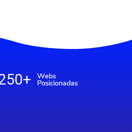
250
+
Webs
Posicionadas