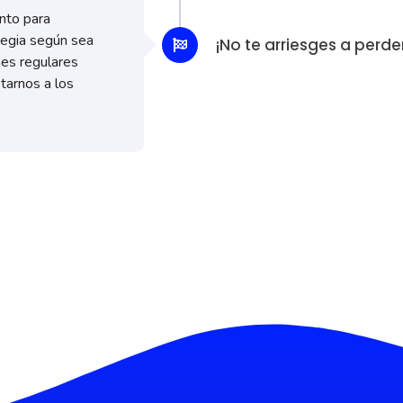
nto para
tegia según sea
¡No te arriesges a perd
es regulares
tarnos a los