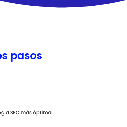
es pasos
egia SEO más óptima!