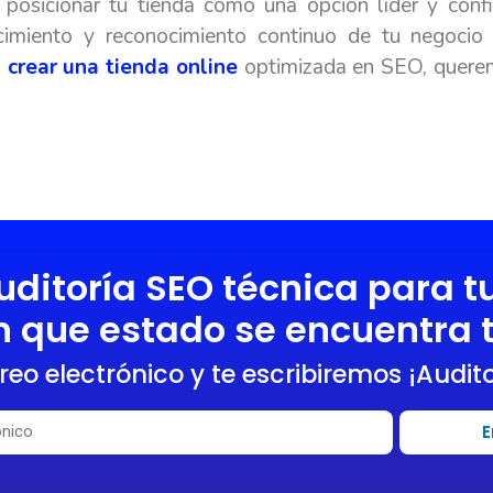
posicionar tu tienda como una opción líder y conf
cimiento y reconocimiento continuo de tu negocio
n
crear una tienda online
optimizada en SEO, querem
uditoría SEO técnica para t
 que estado se encuentra 
reo electrónico y te escribiremos ¡Audito
E