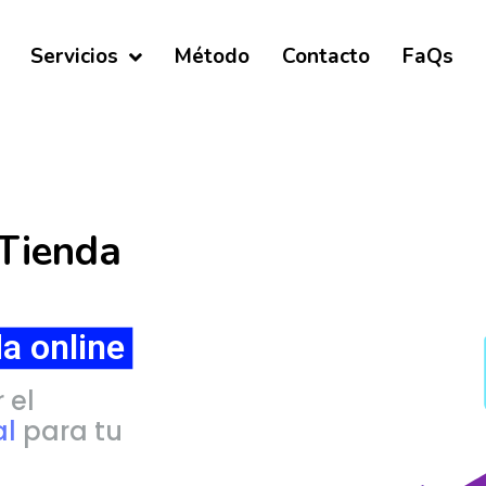
Servicios
Método
Contacto
FaQs
Tienda
a online
 el
al
para tu