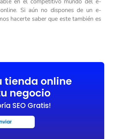
iable en el competitivo mundo del e-
 online. Si aún no dispones de un e-
os hacerte saber que este también es
u tienda online
tu negocio
ría SEO Gratis!
nviar