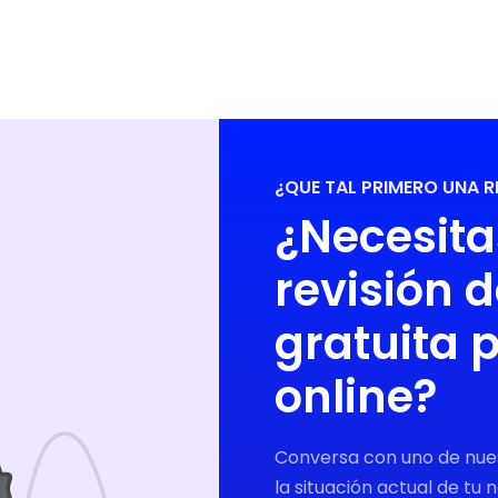
¿QUE TAL PRIMERO UNA 
¿Necesita
revisión 
gratuita 
online?
Conversa con uno de nue
la situación actual de tu