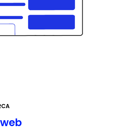
RCA
 web