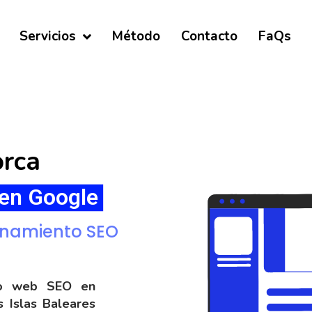
Servicios
Método
Contacto
FaQs
orca
en Google
onamiento SEO
nto web SEO en
s Islas Baleares