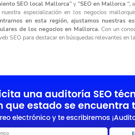
iento SEO local Mallorca”
y
“SEO en Mallorca “,
a
 nuestra especialización en los negocios mallorqui
ntrarnos en esta región, ajustamos nuestras e
ulares de los negocios en Mallorca.
Con un conoci
eb SEO para destacar en búsquedas relevantes en la 
icita una auditoría SEO téc
 que estado se encuentra 
reo electrónico y te escribiremos ¡Audito
E